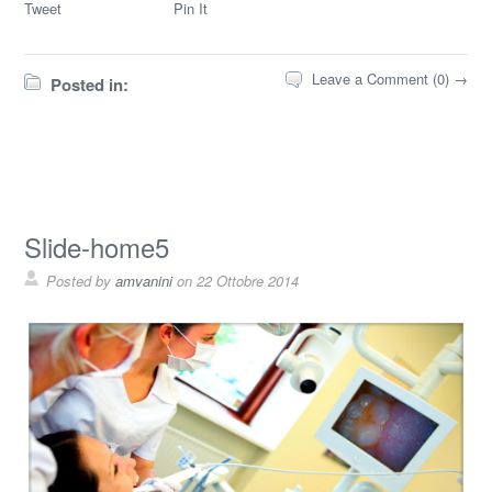
Tweet
Pin It
Leave a Comment (0) →
Posted in:
Slide-home5
Posted by
amvanini
on
22 Ottobre 2014